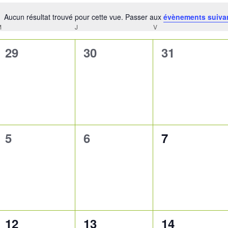
Aucun résultat trouvé pour cette vue. Passer aux
évènements suiva
Notice
M
MERCREDI
J
JEUDI
V
VENDREDI
0
0
0
29
30
31
évènement,
évènement,
évènement,
0
0
0
5
6
7
évènement,
évènement,
évènement,
0
0
0
12
13
14