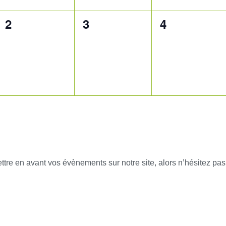
0
0
0
2
3
4
évènement,
évènement,
évènement,
tre en avant vos évènements sur notre site, alors n’hésitez pas