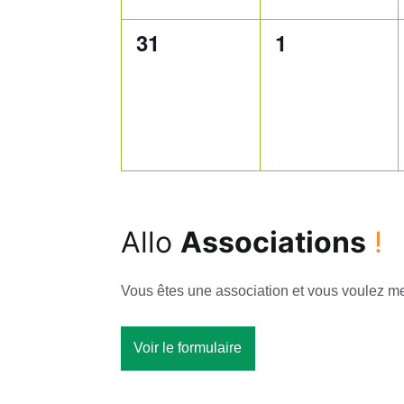
0
0
31
1
évènement,
évènement,
Allo
Associations
!
Vous êtes une association et vous voulez met
Voir le formulaire