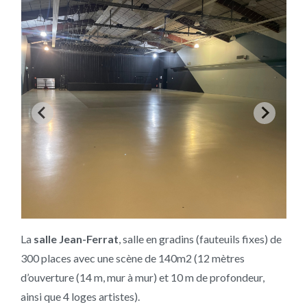
La
salle Jean-Ferrat
, salle en gradins (fauteuils fixes) de
300 places avec une scène de 140m2 (12 mètres
d’ouverture (14 m, mur à mur) et 10 m de profondeur,
ainsi que 4 loges artistes).