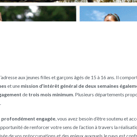
s’adresse aux jeunes filles et garçons âgés de 15 à 16 ans. Il compo
nes
et une
mission d’intérêt général de deux semaines égalem
gagement
de
trois mois minimum
. Plusieurs départements propo
.
se profondément engagée
, vous avez besoin d’être soutenu et a
ortunité de renforcer votre sens de l’action à travers la réalisation
oisée de vos préoccupations et des enjeux auxquels le pays est conf