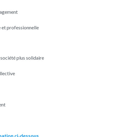
ngagement
e et professionnelle
société plus solidaire
llective
ent
mation ci-dessous