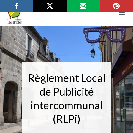
Aller
au
contenu
Mairie de Lempdes
Ville de Lempdes
Règlement Local
de Publicité
intercommunal
(RLPi)