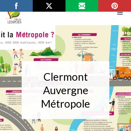
Aller
au
contenu
Mairie de Lempdes
Ville de Lempdes
Clermont
Auvergne
Métropole