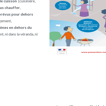
 de cuisson
(cuisinière,
us chauffer
,
s prévus pour dehors
ogement,
ènes en dehors du
t, ni dans la véranda, ni