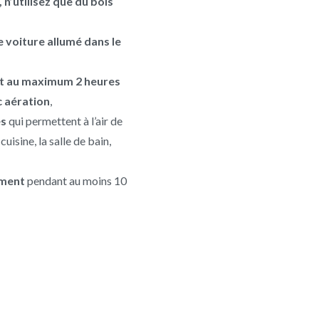
, n’utilisez que du bois
 voiture allumé dans le
t au maximum 2 heures
c aération
,
es
qui permettent à l’air de
cuisine, la salle de bain,
ement
pendant au moins 10