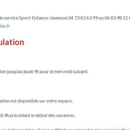
le service Sport-Enfance-Jeunesse 04 73 83 63 99 ou 06 83 98 11 
es.fr
ulation
on jusqu’au jeudi 9h pour le mercredi suivant.
ation est disponible sur votre espace.
di 9h précédant le début des vacances.
 ou extrascolaires, il vous suffit de se connecter sur :
www.payfip.g