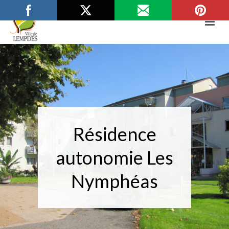
Aller
au
contenu
Mairie de Lempdes
Ville de Lempdes
Résidence
autonomie Les
Nymphéas