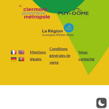
Conditions
Mentions
Nous
générales de
légales
contacter
vente