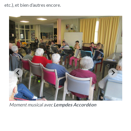
etc.), et bien d’autres encore.
Moment musical avec
Lempdes Accordéon
M