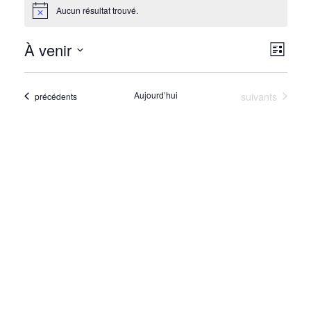
Aucun résultat trouvé.
Notice
À venir
Navi
Navi
Liste
de
Sélectionnez
par
vues
une
Évènements
Aujourd’hui
suivants
Évènements
cons
précédents
Évè
date.