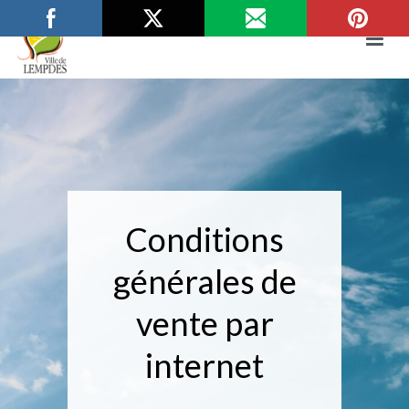
Aller
au
contenu
Mairie de Lempdes
Ville de Lempdes
Conditions
générales de
vente par
internet