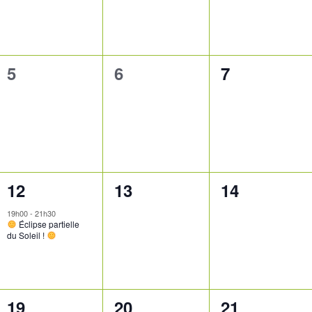
0
0
0
5
6
7
évènement,
évènement,
évènement,
1
0
0
12
13
14
évènement,
évènement,
évènement,
19h00
-
21h30
Éclipse partielle
du Soleil !
0
0
0
19
20
21