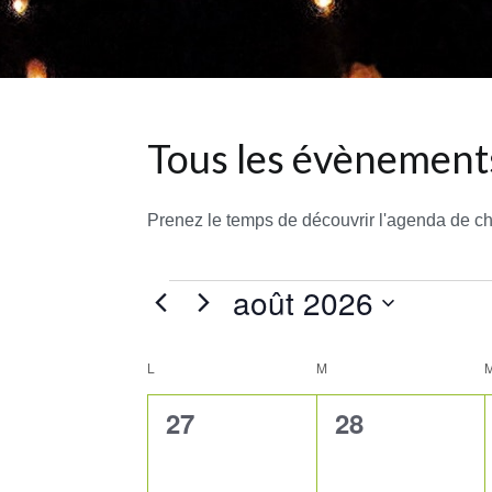
Tous les évènements
Prenez le temps de découvrir l'agenda de c
août 2026
Évènements
Sélectionnez
L
LUNDI
une
M
MARDI
Calendrier
date.
de
0
0
27
28
Évènements
évènement,
évènement,