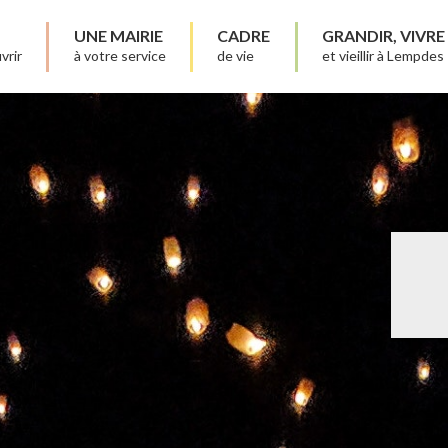
UNE MAIRIE
CADRE
GRANDIR, VIVRE
vrir
à votre service
de vie
et vieillir à Lempdes