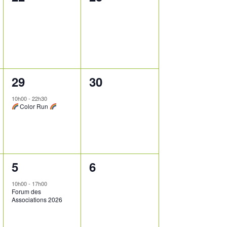
évènement,
évènement,
1
0
29
30
évènement,
évènement,
10h00
-
22h30
Color Run
1
0
5
6
évènement,
évènement,
10h00
-
17h00
Forum des
Associations 2026