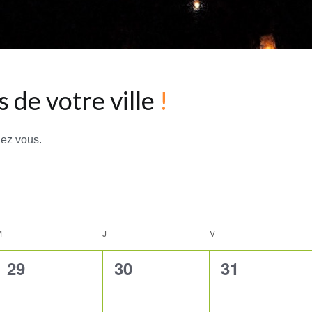
 de votre ville
!
hez vous.
M
MERCREDI
J
JEUDI
V
VENDREDI
0
0
0
29
30
31
évènement,
évènement,
évènement,