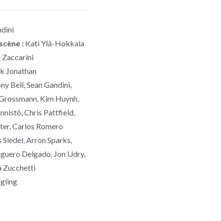
dini
scène :
Kati Ylä-Hokkala
 Zaccarini
k Jonathan
y Bell, Sean Gandini,
 Grossmann, Kim Huynh,
istö, Chris Pattfield,
ter, Carlos Romero
s Siedel, Arron Sparks,
iguero Delgado, Jon Udry,
a Zucchetti
gling