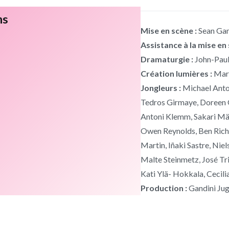
ns
Mise en scène :
Sean Gan
Assistance à la mise en 
Dramaturgie :
John-Paul
Création lumières :
Mar
Jongleurs :
Michael Anton
Tedros Girmaye, Doreen
Antoni Klemm, Sakari Männ
Owen Reynolds, Ben Rich
Martin, Iñaki Sastre, Niel
Malte Steinmetz, José Tr
Kati Ylä- Hokkala, Cecili
Production :
Gandini Jug