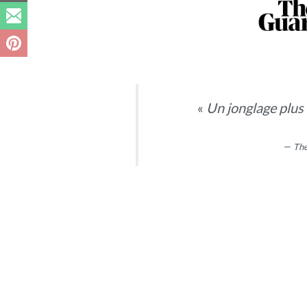
«
Un jonglage plus 
—
The