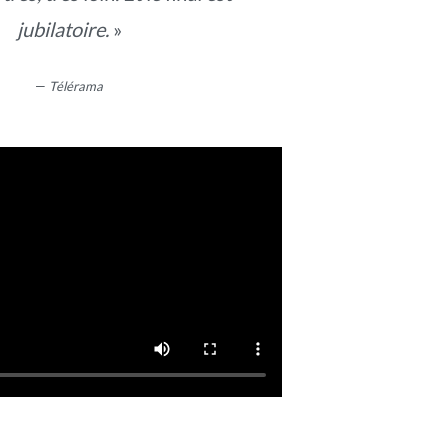
jubilatoire.
»
—
Télérama