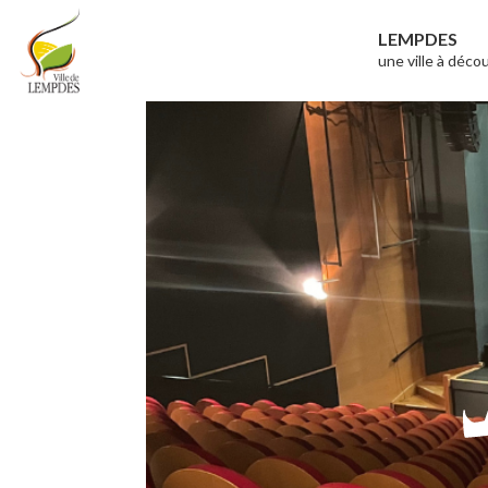
Aller
LEMPDES
au
une ville à décou
Mairie de
Ville de
contenu
Lempdes
Lempdes