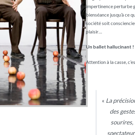
impertinence perturbe g
bienséance jusqu’à ce qu
société soit conscienc
plaisir…
Un ballet hallucinant !
Attention à la casse, c’e
«
La précision
des gestes
sourires
spectateur t