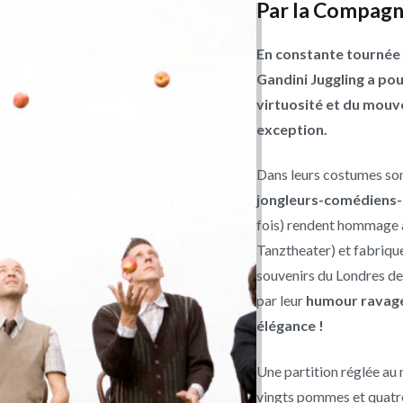
Par la Compagni
En constante tournée 
Gandini Juggling a pou
virtuosité et du mou
exception.
Dans leurs costumes somb
jongleurs-comédiens-
fois) rendent hommage à
Tanztheater) et fabrique
souvenirs du Londres d
par leur
humour ravageu
élégance !
Une partition réglée au
vingts pommes et quatre