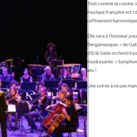
Tout comme la cuisine, l
musique française est cé
raffinement harmonique
Elle sera à l‘honneur po
Bergamasques » de Gabr
d’Erik Satie orchestré p
foudroyante « Symphoni
ans !
Une soirée à ne pas man