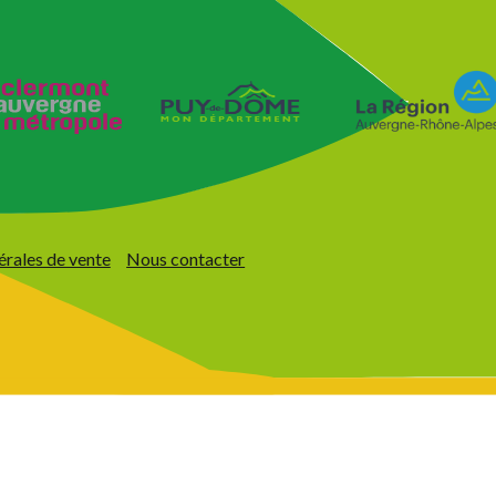
érales de vente
Nous contacter