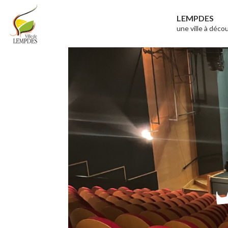
Aller
LEMPDES
au
une ville à décou
Mairie de
Ville de
contenu
Lempdes
Lempdes