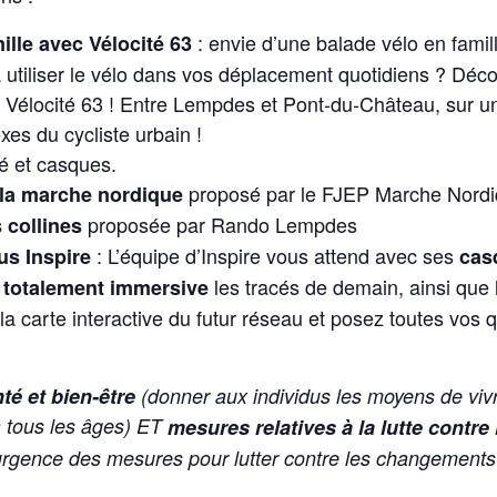
: envie d’une balade vélo en famil
ille avec Vélocité 63
utiliser le vélo dans vos déplacement quotidiens ? Décou
n Vélocité 63 ! Entre Lempdes et Pont-du-Château, sur u
xes du cycliste urbain !
té et casques.
proposé par le FJEP Marche Nord
à la marche nordique
proposée par Rando Lempdes
 collines
: L’équipe d’Inspire vous attend avec ses
us Inspire
casq
les tracés de demain, ainsi que
n totalement immersive
la carte interactive du futur réseau et posez toutes vos 
té et bien-être
(donner aux individus les moyens de vivr
à tous les âges) ET
mesures relatives à la lutte contr
urgence des mesures pour lutter contre les changements 