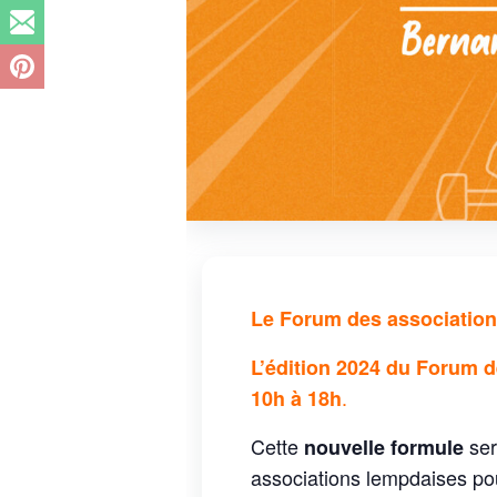
Le Forum des associations
L’édition 2024 du Forum d
.
10h à 18h
Cette
ser
nouvelle formule
associations lempdaises p