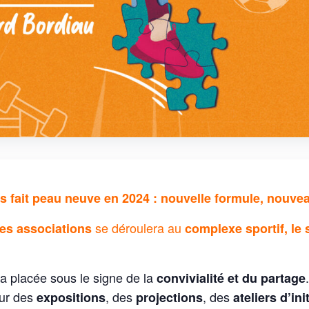
 fait peau neuve en 2024 : nouvelle formule, nouvea
se déroulera au
es associations
complexe sportif, le
a placée sous le signe de la
convivialité et du partage
our des
, des
, des
expositions
projections
ateliers d’ini