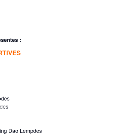
ésentes :
RTIVES
pdes
pdes
ing Dao Lempdes