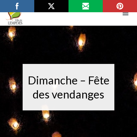
Aller
au
contenu
Mairie de Lempdes
Ville de Lempdes
Dimanche – Fête
des vendanges