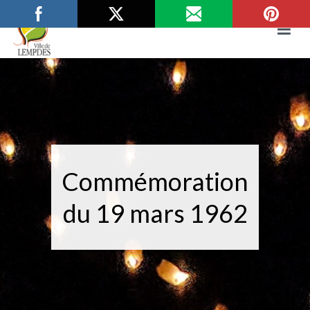
Aller
au
contenu
Mairie de Lempdes
Ville de Lempdes
Commémoration
du 19 mars 1962