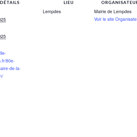
DÉTAILS
LIEU
ORGANISATEU
Lempdes
Mairie de Lempdes
Voir le site Organisate
025
025
lle-
.fr/80e-
aire-de-la-
n/