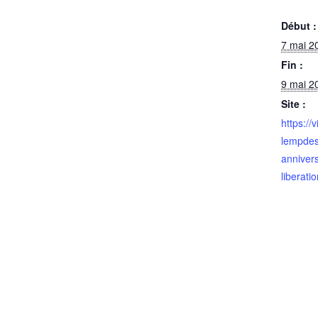
Début :
7 mai 2
Fin :
9 mai 2
Site :
https://vi
lempdes
annivers
liberatio