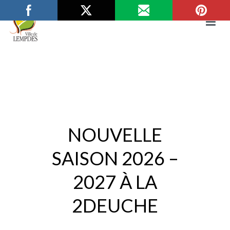
Aller
au
contenu
Mairie de Lempdes
Ville de Lempdes
NOUVELLE
SAISON 2026 –
2027 À LA
2DEUCHE