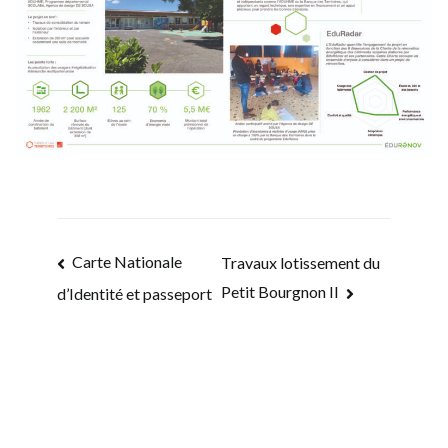
Navigation
Carte Nationale
Travaux lotissement du
Petit Bourgnon II
de
d’Identité et passeport
l’article