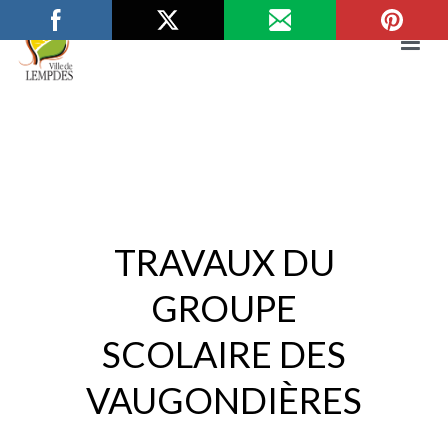
Aller
au
contenu
Mairie de Lempdes
Ville de Lempdes
TRAVAUX DU
GROUPE
SCOLAIRE DES
VAUGONDIÈRES