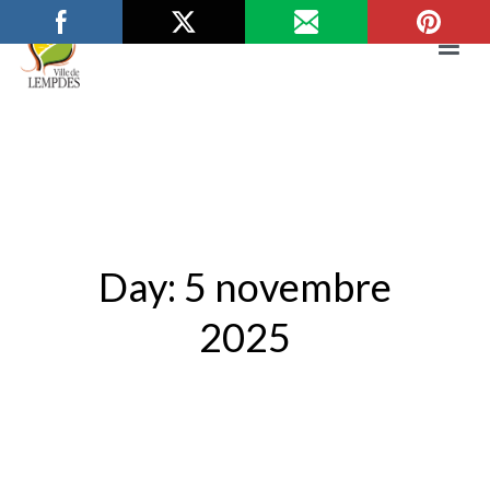
Aller
au
contenu
Mairie de Lempdes
Ville de Lempdes
Day:
5 novembre
2025